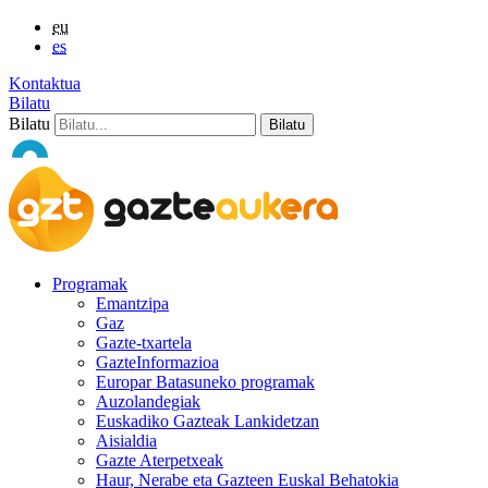
eu
es
Kontaktua
Bilatu
Bilatu
Programak
Emantzipa
Gaz
Gazte-txartela
GazteInformazioa
Europar Batasuneko programak
Auzolandegiak
Euskadiko Gazteak Lankidetzan
Aisialdia
Gazte Aterpetxeak
Haur, Nerabe eta Gazteen Euskal Behatokia