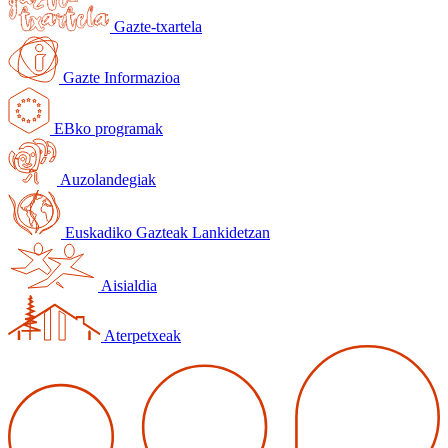
Gazte-txartela
Gazte Informazioa
EBko programak
Auzolandegiak
Euskadiko Gazteak Lankidetzan
Aisialdia
Aterpetxeak