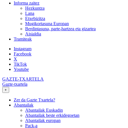
Informa zaitez
Hezkuntza
Lana
Etxebizitza
Mugikortasuna Europan
Berdintasuna, parte-hartzea eta gizartea
Aisialdia
Tramiteak
Instagram
Facebook
X
TikTok
Youtube
GAZTE-TXARTELA
Gazte-txartela
+
Zer da Gazte Txartela?
Abantailak
Abantailak Euskadin
Abantailak beste erkidegoetan
Abantailak europan
Pack-a