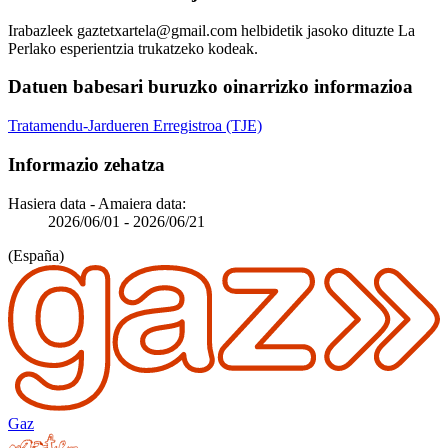
Irabazleek gaztetxartela@gmail.com helbidetik jasoko dituzte La
Perlako esperientzia trukatzeko kodeak.
Datuen babesari buruzko oinarrizko informazioa
Tratamendu-Jardueren Erregistroa (TJE)
Informazio zehatza
Hasiera data - Amaiera data:
2026/06/01
-
2026/06/21
(España)
Gaz