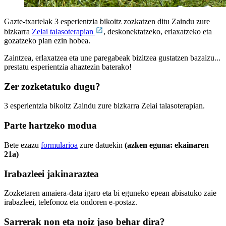
Gazte-txartelak 3 esperientzia bikoitz zozkatzen ditu Zaindu zure
bizkarra
Zelai talasoterapian
, deskonektatzeko, erlaxatzeko eta
gozatzeko plan ezin hobea.
Zaintzea, erlaxatzea eta une paregabeak bizitzea gustatzen bazaizu...
prestatu esperientzia ahaztezin baterako!
Zer zozketatuko dugu?
3 esperientzia bikoitz Zaindu zure bizkarra Zelai talasoterapian.
Parte hartzeko modua
Bete ezazu
formularioa
zure datuekin
(azken eguna: ekainaren
21a)
Irabazleei jakinaraztea
Zozketaren amaiera-data igaro eta bi eguneko epean abisatuko zaie
irabazleei, telefonoz eta ondoren e-postaz.
Sarrerak non eta noiz jaso behar dira?