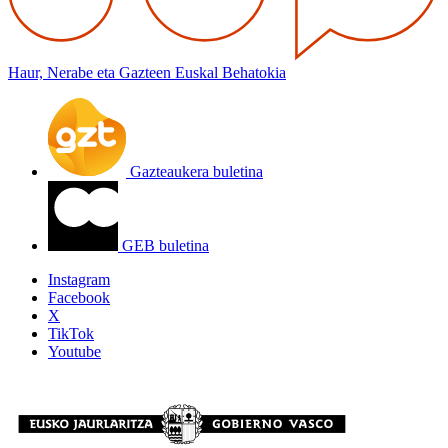
Haur, Nerabe eta Gazteen Euskal Behatokia
Gazteaukera buletina
GEB buletina
Instagram
Facebook
X
TikTok
Youtube