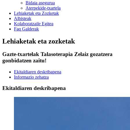
Bidaia asegurua
Aterpekide-txartela
Lehiaketak eta Zozketak
Albisteak
Kolaboratzaile Egitea
Faq Galderak
Lehiaketak eta zozketak
Gazte-txartelak Talasoterapia Zelaiz gozatzera
gonbidatzen zaitu!
Ekitaldiaren deskribapena
Informazio zehatza
Ekitaldiaren deskribapena