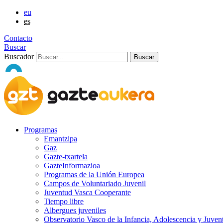
eu
es
Contacto
Buscar
Buscador
Programas
Emantzipa
Gaz
Gazte-txartela
GazteInformazioa
Programas de la Unión Europea
Campos de Voluntariado Juvenil
Juventud Vasca Cooperante
Tiempo libre
Albergues juveniles
Observatorio Vasco de la Infancia, Adolescencia y Juven