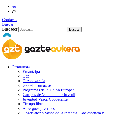
eu
es
Contacto
Buscar
Buscador
Programas
Emantzipa
Gaz
Gazte-txartela
GazteInformazioa
Programas de la Unión Europea
Campos de Voluntariado Juvenil
Juventud Vasca Cooperante
Tiempo libre
Albergues juveniles
Observatorio Vasco de la Infancia, Adolescencia y