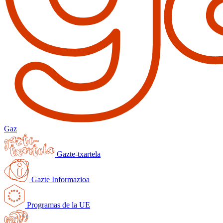
Gaz
Gazte-txartela
Gazte Informazioa
Programas de la UE