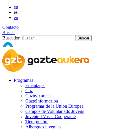
eu
es
en
Contacto
Buscar
Buscador
Programas
Emantzipa
Gaz
Gazte-txartela
GazteInformazioa
Programas de la Unión Europea
Campos de Voluntariado Juvenil
Juventud Vasca Cooperante
Tiempo libre
Albergues juveniles