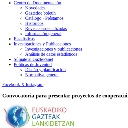
Centro de Documentación
Novedades
Gaztedoc boletín
Catálogo - Préstamos
Históricos
Revistas especializadas
Información general
Estadísticas
Investigaciones y Publicaciones
Investigaciones y publicaciones
Análisis de datos estadísticos
Súmate al GaztePanel
Políticas de Juventud
Diseño y planificación
Normativa general
Facebook
X
Instagram
Convocatoria para presentar proyectos de cooperac