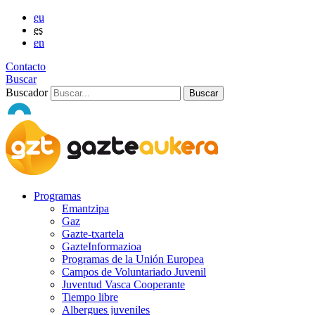
eu
es
en
Contacto
Buscar
Buscador
Programas
Emantzipa
Gaz
Gazte-txartela
GazteInformazioa
Programas de la Unión Europea
Campos de Voluntariado Juvenil
Juventud Vasca Cooperante
Tiempo libre
Albergues juveniles