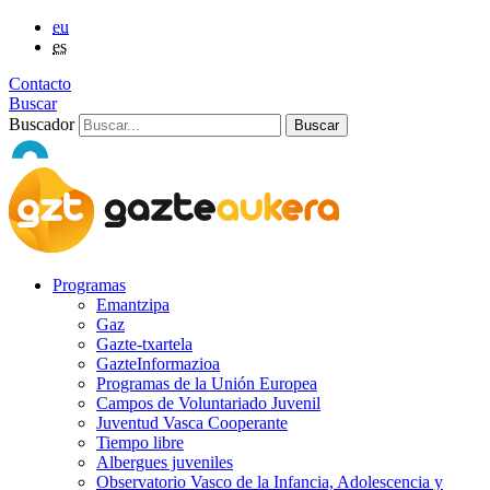
eu
es
Contacto
Buscar
Buscador
Programas
Emantzipa
Gaz
Gazte-txartela
GazteInformazioa
Programas de la Unión Europea
Campos de Voluntariado Juvenil
Juventud Vasca Cooperante
Tiempo libre
Albergues juveniles
Observatorio Vasco de la Infancia, Adolescencia y