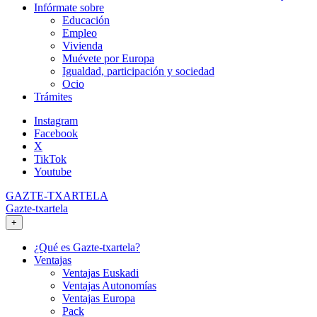
Infórmate sobre
Educación
Empleo
Vivienda
Muévete por Europa
Igualdad, participación y sociedad
Ocio
Trámites
Instagram
Facebook
X
TikTok
Youtube
GAZTE-TXARTELA
Gazte-txartela
+
¿Qué es Gazte-txartela?
Ventajas
Ventajas Euskadi
Ventajas Autonomías
Ventajas Europa
Pack