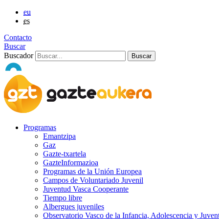
eu
es
Contacto
Buscar
Buscador
Programas
Emantzipa
Gaz
Gazte-txartela
GazteInformazioa
Programas de la Unión Europea
Campos de Voluntariado Juvenil
Juventud Vasca Cooperante
Tiempo libre
Albergues juveniles
Observatorio Vasco de la Infancia, Adolescencia y Juven