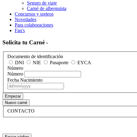
Seguro de viaje
Carné de alberguista
Concursos y sorteos
Novedades
Para colaboraciones
Faq's
Solicita tu Carné -
Documento de identificación
DNI
NIE
Pasaporte
EYCA
Número
Número
Fecha Nacimiento
Empezar
Nuevo carné
CONTACTO
Enviar código