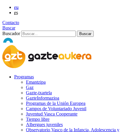
eu
es
Contacto
Buscar
Buscador
Programas
Emantzipa
Gaz
Gazte-txartela
GazteInformazioa
Programas de la Unión Europea
Campos de Voluntariado Juvenil
Juventud Vasca Cooperante
Tiempo libre
Albergues juveniles
Observatorio Vasco de la Infancia, Adolescencia y