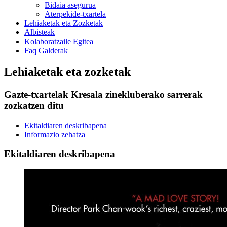
Bidaia asegurua
Aterpekide-txartela
Lehiaketak eta Zozketak
Albisteak
Kolaboratzaile Egitea
Faq Galderak
Lehiaketak eta zozketak
Gazte-txartelak Kresala zinekluberako sarrerak
zozkatzen ditu
Ekitaldiaren deskribapena
Informazio zehatza
Ekitaldiaren deskribapena