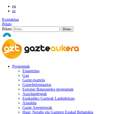
eu
es
Kontaktua
Bilatu
Bilatu
Programak
Emantzipa
Gaz
Gazte-txartela
GazteInformazioa
Europar Batasuneko programak
Auzolandegiak
Euskadiko Gazteak Lankidetzan
Aisialdia
Gazte Aterpetxeak
Haur, Nerabe eta Gazteen Euskal Behatokia