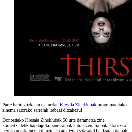
Parte hartu zozketan eta urrian
Kresala Zineklubak
programatutako
zinema saiorako sarrerak irabazi ditzakezu!
Donostiako Kresala Zineklubak 50 urte daramatza zine
komertzialetik haratagoko zine saioak antolatzen. Saioak jatorrizko
bertsioan eskaintzen dituzte eta amaieran solasaldi bat izaten da nahi