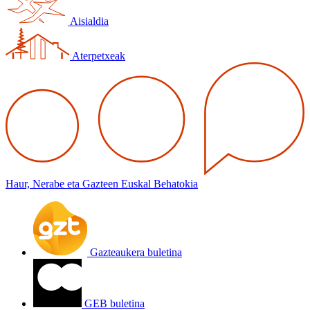
Aisialdia
Aterpetxeak
Haur, Nerabe eta Gazteen Euskal Behatokia
Gazteaukera buletina
GEB buletina