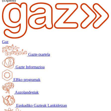
(España)
Gaz
Gazte-txartela
Gazte Informazioa
EBko programak
Auzolandegiak
Euskadiko Gazteak Lankidetzan