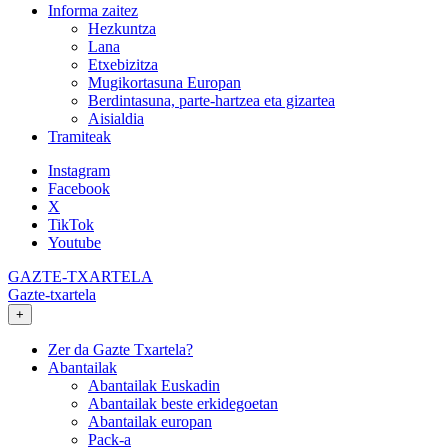
Informa zaitez
Hezkuntza
Lana
Etxebizitza
Mugikortasuna Europan
Berdintasuna, parte-hartzea eta gizartea
Aisialdia
Tramiteak
Instagram
Facebook
X
TikTok
Youtube
GAZTE-TXARTELA
Gazte-txartela
+
Zer da Gazte Txartela?
Abantailak
Abantailak Euskadin
Abantailak beste erkidegoetan
Abantailak europan
Pack-a