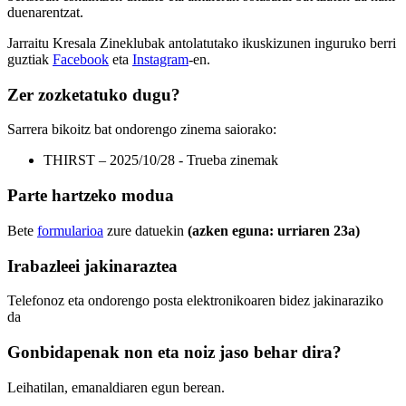
duenarentzat.
Jarraitu Kresala Zineklubak antolatutako ikuskizunen inguruko berri
guztiak
Facebook
eta
Instagram
-en.
Zer zozketatuko dugu?
Sarrera bikoitz bat ondorengo zinema saiorako:
THIRST – 2025/10/28 - Trueba zinemak
Parte hartzeko modua
Bete
formularioa
zure datuekin
(azken eguna: urriaren 23a)
Irabazleei jakinaraztea
Telefonoz eta ondorengo posta elektronikoaren bidez jakinaraziko
da
Gonbidapenak non eta noiz jaso behar dira?
Leihatilan, emanaldiaren egun berean.