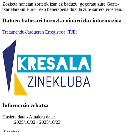
Zozketa honetan zorterik izan ez baduzu, gogoratu zure Gazte-
txartelarekin Euro 1eko beherapena duzula zure sarrera erostean.
Datuen babesari buruzko oinarrizko informazioa
Tratamendu-Jardueren Erregistroa (TJE)
Informazio zehatza
Hasiera data - Amaiera data:
2025/10/02
-
2025/10/23