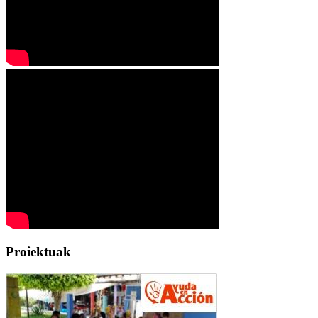
Proiektuak