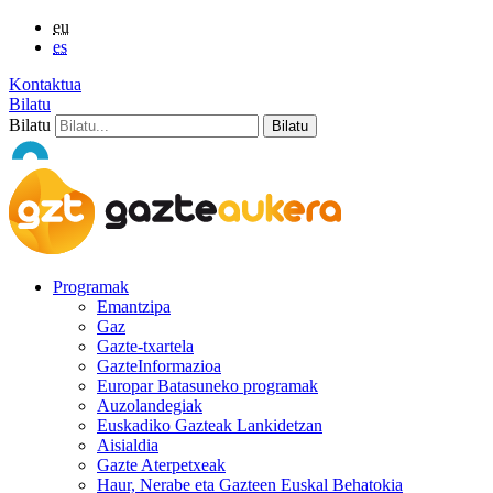
eu
es
Kontaktua
Bilatu
Bilatu
Programak
Emantzipa
Gaz
Gazte-txartela
GazteInformazioa
Europar Batasuneko programak
Auzolandegiak
Euskadiko Gazteak Lankidetzan
Aisialdia
Gazte Aterpetxeak
Haur, Nerabe eta Gazteen Euskal Behatokia