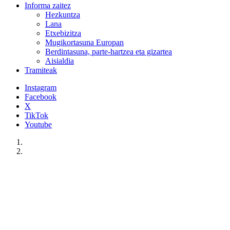
Informa zaitez
Hezkuntza
Lana
Etxebizitza
Mugikortasuna Europan
Berdintasuna, parte-hartzea eta gizartea
Aisialdia
Tramiteak
Instagram
Facebook
X
TikTok
Youtube