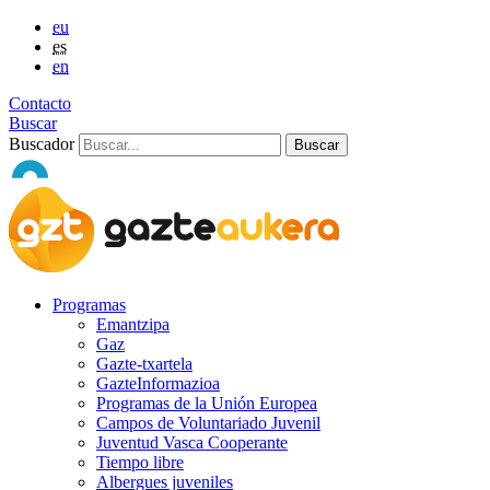
eu
es
en
Contacto
Buscar
Buscador
Programas
Emantzipa
Gaz
Gazte-txartela
GazteInformazioa
Programas de la Unión Europea
Campos de Voluntariado Juvenil
Juventud Vasca Cooperante
Tiempo libre
Albergues juveniles