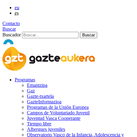
eu
es
Contacto
Buscar
Buscador
Programas
Emantzipa
Gaz
Gazte-txartela
GazteInformazioa
Programas de la Unión Europea
Campos de Voluntariado Juvenil
Juventud Vasca Cooperante
Tiempo libre
Albergues juveniles
Observatorio Vasco de la Infancia, Adolescencia y