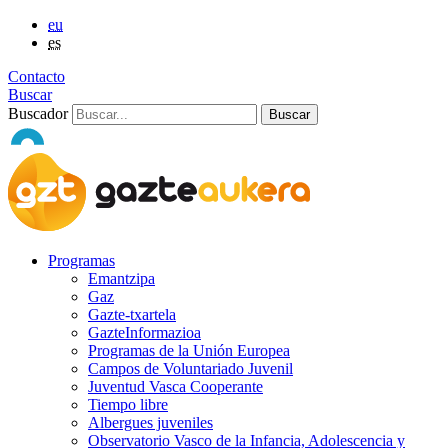
eu
es
Contacto
Buscar
Buscador
Programas
Emantzipa
Gaz
Gazte-txartela
GazteInformazioa
Programas de la Unión Europea
Campos de Voluntariado Juvenil
Juventud Vasca Cooperante
Tiempo libre
Albergues juveniles
Observatorio Vasco de la Infancia, Adolescencia y