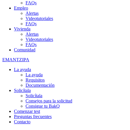
FAQs
Empleo
Alertas
Videotutoriales
FAQs
Vivienda
Alertas
Videotutoriales
FAQs
Comunidad
EMANTZIPA
La ayuda
La ayuda
Requisitos
Documentación
Solicítala
Solicítala
Consejos para la solicitud
Consigue tu BakQ
Comenzar test
Preguntas frecuentes
Contacto