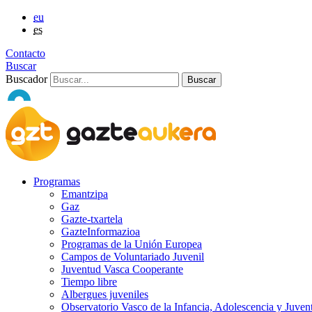
eu
es
Contacto
Buscar
Buscador
Programas
Emantzipa
Gaz
Gazte-txartela
GazteInformazioa
Programas de la Unión Europea
Campos de Voluntariado Juvenil
Juventud Vasca Cooperante
Tiempo libre
Albergues juveniles
Observatorio Vasco de la Infancia, Adolescencia y Juven