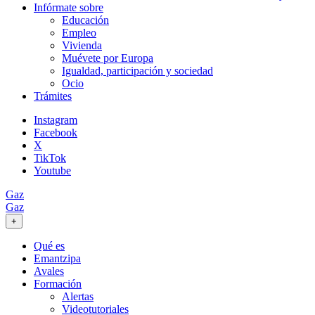
Infórmate sobre
Educación
Empleo
Vivienda
Muévete por Europa
Igualdad, participación y sociedad
Ocio
Trámites
Instagram
Facebook
X
TikTok
Youtube
Gaz
Gaz
+
Qué es
Emantzipa
Avales
Formación
Alertas
Videotutoriales