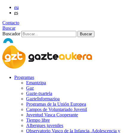
eu
es
Contacto
Buscar
Buscador
Programas
Emantzipa
Gaz
Gazte-txartela
GazteInformazioa
Programas de la Unión Europea
Campos de Voluntariado Juvenil
Juventud Vasca Cooperante
Tiempo libre
Albergues juveniles
Observatorio Vasco de la Infancia, Adolescencia y