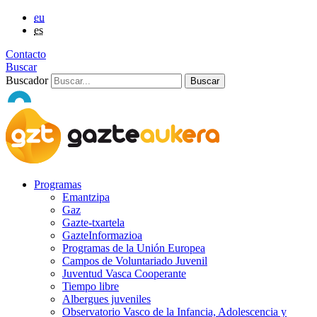
eu
es
Contacto
Buscar
Buscador
Programas
Emantzipa
Gaz
Gazte-txartela
GazteInformazioa
Programas de la Unión Europea
Campos de Voluntariado Juvenil
Juventud Vasca Cooperante
Tiempo libre
Albergues juveniles
Observatorio Vasco de la Infancia, Adolescencia y