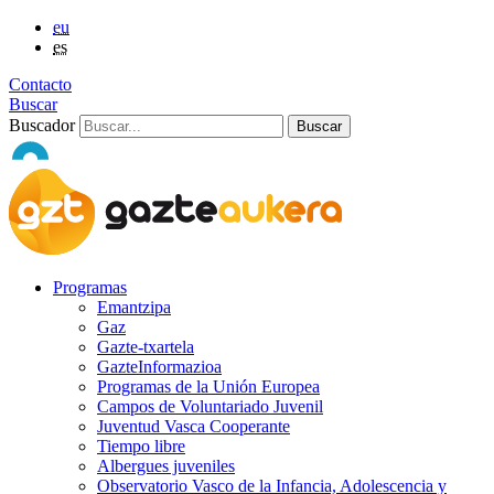
eu
es
Contacto
Buscar
Buscador
Programas
Emantzipa
Gaz
Gazte-txartela
GazteInformazioa
Programas de la Unión Europea
Campos de Voluntariado Juvenil
Juventud Vasca Cooperante
Tiempo libre
Albergues juveniles
Observatorio Vasco de la Infancia, Adolescencia y