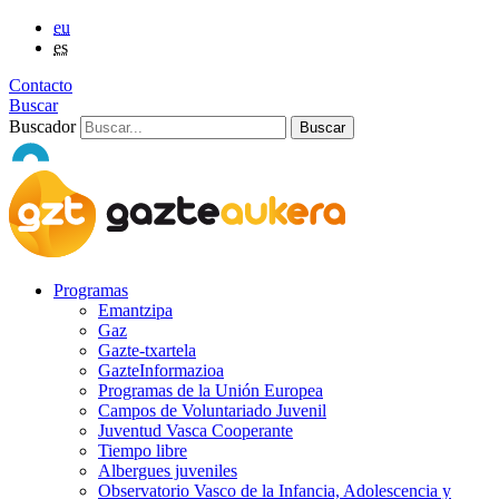
eu
es
Contacto
Buscar
Buscador
Programas
Emantzipa
Gaz
Gazte-txartela
GazteInformazioa
Programas de la Unión Europea
Campos de Voluntariado Juvenil
Juventud Vasca Cooperante
Tiempo libre
Albergues juveniles
Observatorio Vasco de la Infancia, Adolescencia y