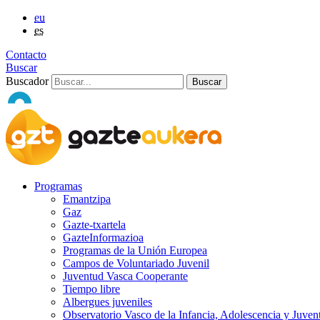
eu
es
Contacto
Buscar
Buscador
Programas
Emantzipa
Gaz
Gazte-txartela
GazteInformazioa
Programas de la Unión Europea
Campos de Voluntariado Juvenil
Juventud Vasca Cooperante
Tiempo libre
Albergues juveniles
Observatorio Vasco de la Infancia, Adolescencia y Juven