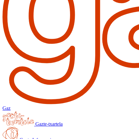
Gaz
Gazte-txartela