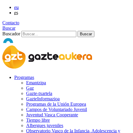
eu
es
Contacto
Buscar
Buscador
Programas
Emantzipa
Gaz
Gazte-txartela
GazteInformazioa
Programas de la Unión Europea
Campos de Voluntariado Juvenil
Juventud Vasca Cooperante
Tiempo libre
Albergues juveniles
Observatorio Vasco de la Infancia, Adolescencia y