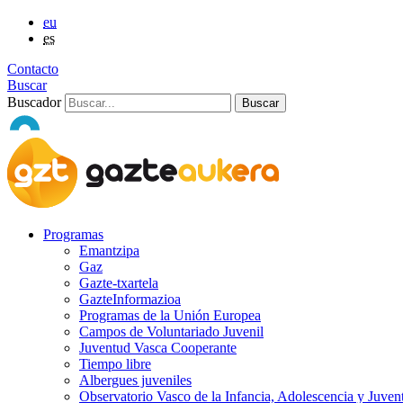
eu
es
Contacto
Buscar
Buscador
Programas
Emantzipa
Gaz
Gazte-txartela
GazteInformazioa
Programas de la Unión Europea
Campos de Voluntariado Juvenil
Juventud Vasca Cooperante
Tiempo libre
Albergues juveniles
Observatorio Vasco de la Infancia, Adolescencia y Juven