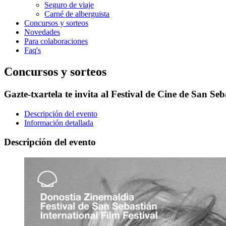
Seguro de viaje
Carné de alberguista
Concursos y sorteos
Novedades
Para colaboraciones
Faq's
Concursos y sorteos
Gazte-txartela te invita al Festival de Cine de San Seb
Descripción del evento
Información detallada
Descripción del evento