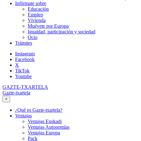
Infórmate sobre
Educación
Empleo
Vivienda
Muévete por Europa
Igualdad, participación y sociedad
Ocio
Trámites
Instagram
Facebook
X
TikTok
Youtube
GAZTE-TXARTELA
Gazte-txartela
+
¿Qué es Gazte-txartela?
Ventajas
Ventajas Euskadi
Ventajas Autonomías
Ventajas Europa
Pack