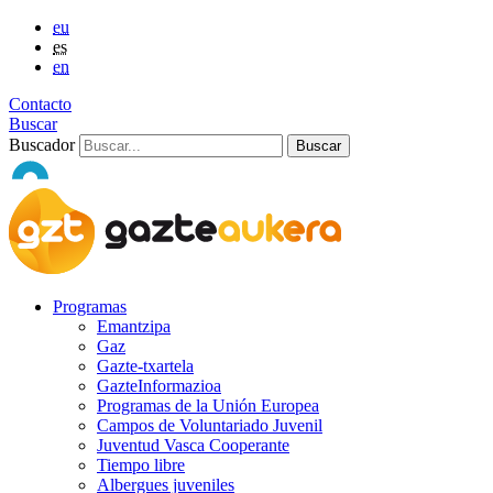
eu
es
en
Contacto
Buscar
Buscador
Programas
Emantzipa
Gaz
Gazte-txartela
GazteInformazioa
Programas de la Unión Europea
Campos de Voluntariado Juvenil
Juventud Vasca Cooperante
Tiempo libre
Albergues juveniles