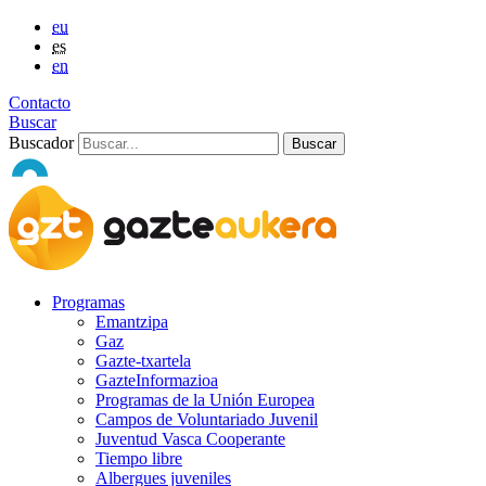
eu
es
en
Contacto
Buscar
Buscador
Programas
Emantzipa
Gaz
Gazte-txartela
GazteInformazioa
Programas de la Unión Europea
Campos de Voluntariado Juvenil
Juventud Vasca Cooperante
Tiempo libre
Albergues juveniles