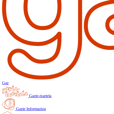
Gaz
Gazte-txartela
Gazte Informazioa