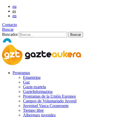
eu
es
en
Contacto
Buscar
Buscador
Programas
Emantzipa
Gaz
Gazte-txartela
GazteInformazioa
Programas de la Unión Europea
Campos de Voluntariado Juvenil
Juventud Vasca Cooperante
Tiempo libre
Albergues juveniles