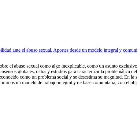
ilidad ante el abuso sexual. Aportes desde un modelo integral y comuni
al sobre el abuso sexual como algo inexplicable, como un asunto exclusi
onsensos globales, datos y estudios para caracterizar la problemática de
reconocido como un problema social y se desestima su magnitud. En la se
finimos un modelo de trabajo integral y de base comunitaria, con el objet