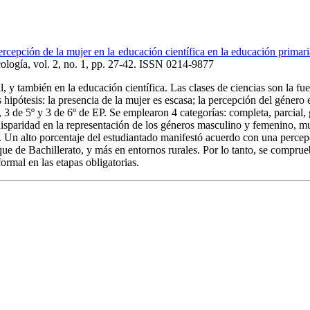
rcepción de la mujer en la educación científica en la educación primari
logía, vol. 2, no. 1, pp. 27-42. ISSN 0214-9877
y también en la educación científica. Las clases de ciencias son la fuent
os hipótesis: la presencia de la mujer es escasa; la percepción del géner
s, 3 de 5º y 3 de 6º de EP. Se emplearon 4 categorías: completa, parcial,
 disparidad en la representación de los géneros masculino y femenino, m
Un alto porcentaje del estudiantado manifestó acuerdo con una percepció
ue de Bachillerato, y más en entornos rurales. Por lo tanto, se comprue
ormal en las etapas obligatorias.