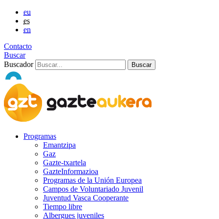
eu
es
en
Contacto
Buscar
Buscador
Programas
Emantzipa
Gaz
Gazte-txartela
GazteInformazioa
Programas de la Unión Europea
Campos de Voluntariado Juvenil
Juventud Vasca Cooperante
Tiempo libre
Albergues juveniles