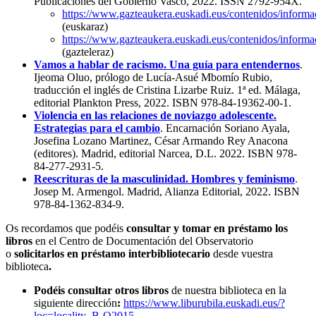
Publicaciones del Gobierno Vasco, 2022. ISSN 2792-954X.
https://www.gazteaukera.euskadi.eus/contenidos/inform
(euskaraz)
https://www.gazteaukera.euskadi.eus/contenidos/inform
(gazteleraz)
Vamos a hablar de racismo. Una guía para entendernos
.
Ijeoma Oluo, prólogo de Lucía-Asué Mbomío Rubio,
traducción el inglés de Cristina Lizarbe Ruiz. 1ª ed. Málaga,
editorial Plankton Press, 2022. ISBN 978-84-19362-00-1.
Violencia en las relaciones de noviazgo adolescente.
Estrategias para el cambio
. Encarnación Soriano Ayala,
Josefina Lozano Martinez, César Armando Rey Anacona
(editores). Madrid, editorial Narcea, D.L. 2022. ISBN 978-
84-277-2931-5.
Reescrituras de la masculinidad. Hombres y feminismo
.
Josep M. Armengol. Madrid, Alianza Editorial, 2022. ISBN
978-84-1362-834-9.
Os recordamos que podéis
consultar y tomar en préstamo los
libros
en el Centro de Documentación del Observatorio
o
solicitarlos en préstamo interbibliotecario
desde vuestra
biblioteca
.
Podéis consultar otros libros
de nuestra biblioteca en la
siguiente dirección
:
https://www.liburubila.euskadi.eus/?
loc=locality_B-O2015