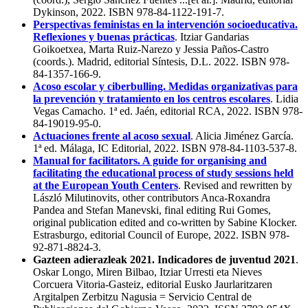
Dykinson, 2022. ISBN 978-84-1122-191-7.
Perspectivas feministas en la intervención socioeducativa.
Reflexiones y buenas prácticas
. Itziar Gandarias
Goikoetxea, Marta Ruiz-Narezo y Jessia Paños-Castro
(coords.). Madrid, editorial Síntesis, D.L. 2022. ISBN 978-
84-1357-166-9.
Acoso escolar y ciberbulling. Medidas organizativas para
la prevención y tratamiento en los centros escolares
. Lidia
Vegas Camacho. 1ª ed. Jaén, editorial RCA, 2022. ISBN 978-
84-19019-95-0.
Actuaciones frente al acoso sexual
. Alicia Jiménez García.
1ª ed. Málaga, IC Editorial, 2022. ISBN 978-84-1103-537-8.
Manual for facilitators. A guide for organising and
facilitating the educational process of study sessions held
at the European Youth Centers
. Revised and rewritten by
László Milutinovits, other contributors Anca-Roxandra
Pandea and Stefan Manevski, final editing Rui Gomes,
original publication edited and co-written by Sabine Klocker.
Estrasburgo, editorial Council of Europe, 2022. ISBN 978-
92-871-8824-3.
Gazteen adierazleak 2021. Indicadores de juventud 2021
.
Oskar Longo, Miren Bilbao, Itziar Urresti eta Nieves
Corcuera Vitoria-Gasteiz, editorial Eusko Jaurlaritzaren
Argitalpen Zerbitzu Nagusia = Servicio Central de