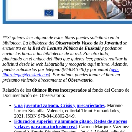
**
Si quieres leer alguno de estos libros puedes solicitarlo en tu
biblioteca. La biblioteca del
Observatorio Vasco de la Juventud
se
encuentra en la
Red de Lectura Pública de Euskadi
y podemos
enviar los libros a las bibliotecas de la red. Por otro lado,
pinchando en el enlace del libro que quieres leer, puedes realizar la
solicitud desde la web Liburubila y recogerlo aquí mismo. Además,
puedes solicitarlos por teléfono (
944031646) y por email (
geb-
liburutegia@euskadi.eus
).
Por último, puedes tomar el libro en
préstamo viniendo directamente al
Observatorio
.
Relación de los
últimos libros incorporados
al fondo del Centro de
Documentación del Observatorio:
Una juventud zaleada. Crisis y precariedades
. Mariano
Urraco Solanilla. Valencia, editorial Tirant Humanidades,
2021. ISBN 978-84-18802-24-9.
Educación superior y alumnado gitano. Redes de apoyos
y claves para una inclusión real
. Carmen Márquez Vázquez
(coord.), Sergio Sánchez Fuentes ...[et al.]. Madrid, editorial