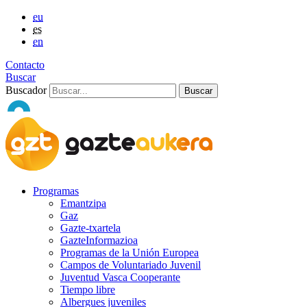
eu
es
en
Contacto
Buscar
Buscador
Programas
Emantzipa
Gaz
Gazte-txartela
GazteInformazioa
Programas de la Unión Europea
Campos de Voluntariado Juvenil
Juventud Vasca Cooperante
Tiempo libre
Albergues juveniles