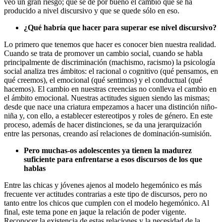
veo un gran riesgo; que se dé por bueno el cambio que se ha
producido a nivel discursivo y que se quede sólo en eso.
¿Qué habría que hacer para superar ese nivel discursivo?
Lo primero que tenemos que hacer es conocer bien nuestra realidad.
Cuando se trata de promover un cambio social, cuando se habla
principalmente de discriminación (machismo, racismo) la psicología
social analiza tres ámbitos: el racional o cognitivo (qué pensamos, en
qué creemos), el emocional (qué sentimos) y el conductual (qué
hacemos). El cambio en nuestras creencias no conlleva el cambio en
el ámbito emocional. Nuestras actitudes siguen siendo las mismas;
desde que nace una criatura empezamos a hacer una distinción niño-
niña y, con ello, a establecer estereotipos y roles de género. En este
proceso, además de hacer distinciones, se da una jerarquización
entre las personas, creando así relaciones de dominación-sumisión.
Pero muchas-os adolescentes ya tienen la madurez
suficiente para enfrentarse a esos discursos de los que
hablas
Entre las chicas y jóvenes ajenos al modelo hegemónico es más
frecuente ver actitudes contrarias a este tipo de discursos, pero no
tanto entre los chicos que cumplen con el modelo hegemónico. Al
final, este tema pone en jaque la relación de poder vigente.
Reconocer la existencia de estas relaciones y la necesidad de la