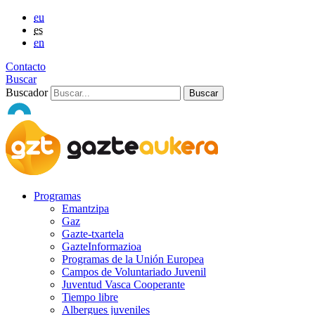
eu
es
en
Contacto
Buscar
Buscador
Programas
Emantzipa
Gaz
Gazte-txartela
GazteInformazioa
Programas de la Unión Europea
Campos de Voluntariado Juvenil
Juventud Vasca Cooperante
Tiempo libre
Albergues juveniles