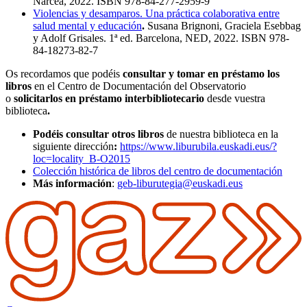
Narcea, 2022. ISBN 978-84-277-2959-9
Violencias y desamparos. Una práctica colaborativa entre
salud mental y educación
.
Susana Brignoni, Graciela Esebbag
y Adolf Grisales. 1ª ed. Barcelona, NED, 2022. ISBN 978-
84-18273-82-7
Os recordamos que podéis
consultar y tomar en préstamo los
libros
en el Centro de Documentación del Observatorio
o
solicitarlos en préstamo interbibliotecario
desde vuestra
biblioteca
.
Podéis consultar otros libros
de nuestra biblioteca en la
siguiente dirección
:
https://www.liburubila.euskadi.eus/?
loc=locality_B-O2015
Colección histórica de libros del centro de documentación
Más información
:
geb-liburutegia@euskadi.eus