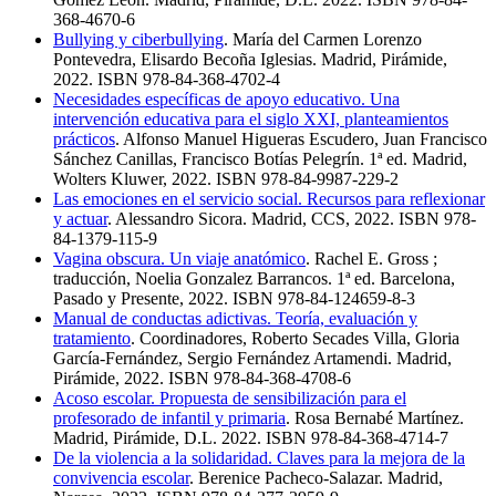
368-4670-6
Bullying y ciberbullying
. María del Carmen Lorenzo
Pontevedra, Elisardo Becoña Iglesias. Madrid, Pirámide,
2022. ISBN 978-84-368-4702-4
Necesidades específicas de apoyo educativo. Una
intervención educativa para el siglo XXI, planteamientos
prácticos
. Alfonso Manuel Higueras Escudero, Juan Francisco
Sánchez Canillas, Francisco Botías Pelegrín. 1ª ed. Madrid,
Wolters Kluwer, 2022. ISBN 978-84-9987-229-2
Las emociones en el servicio social. Recursos para reflexionar
y actuar
. Alessandro Sicora. Madrid, CCS, 2022. ISBN 978-
84-1379-115-9
Vagina obscura. Un viaje anatómico
. Rachel E. Gross ;
traducción, Noelia Gonzalez Barrancos. 1ª ed. Barcelona,
Pasado y Presente, 2022. ISBN 978-84-124659-8-3
Manual de conductas adictivas. Teoría, evaluación y
tratamiento
. Coordinadores, Roberto Secades Villa, Gloria
García-Fernández, Sergio Fernández Artamendi. Madrid,
Pirámide, 2022. ISBN 978-84-368-4708-6
Acoso escolar. Propuesta de sensibilización para el
profesorado de infantil y primaria
. Rosa Bernabé Martínez.
Madrid, Pirámide, D.L. 2022. ISBN 978-84-368-4714-7
De la violencia a la solidaridad. Claves para la mejora de la
convivencia escolar
. Berenice Pacheco-Salazar. Madrid,