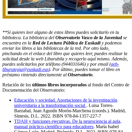
**
Si quieres leer alguno de estos libros puedes solicitarlo en tu
biblioteca. La biblioteca del
Observatorio Vasco de la Juventud
se
encuentra en la
Red de Lectura Pública de Euskadi
y podemos
enviar los libros a las bibliotecas de la red. Por otro lado,
pinchando en el enlace del libro que quieres leer, puedes realizar la
solicitud desde la web Liburubila y recogerlo aquí mismo. Además,
puedes solicitarlos por teléfono (
944031646) y por email (
geb-
liburutegia@euskadi.eus
).
Por último, puedes tomar el libro en
préstamo viniendo directamente al
Observatorio
.
Relación de los
últimos libros incorporados
al fondo del Centro de
Documentación del Observatorio:
Educación y sociedad. Aportaciones de la investigación
universitaria a la transformación social
. Luisa Torres-
Barzabal, Juan Agustín Morón-Marchena (coords.). Madrid,
Síntesis, D.L. 2022. ISBN 978-84-1357-227-7
TDAH y funciones ejecutivas. De la neurociencia al aula,
manual práctico-científico para educadores
. María Isabel
Gómez León. Madrid, Pirámide, D.L. 2022. ISBN 978-84-