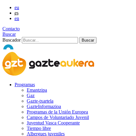
eu
es
en
Contacto
Buscar
Buscador
Programas
Emantzipa
Gaz
Gazte-txartela
GazteInformazioa
Programas de la Unión Europea
Campos de Voluntariado Juvenil
Juventud Vasca Cooperante
Tiempo libre
Albergues juveniles