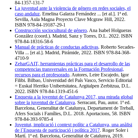
84-1357-131-7
La juventud ante la violencia de género en redes sociales, el
caso andaluz
. Emelina Galarza Fernández ... [et al.]. 1ª ed.
Sevilla, Aula Magna Proyecto Clave Mcgraw Hill, 2022.
ISBN 978-84-19187-29-1
Construcción sociocultural de género
. Ana Isabel Holgueras
González (coord.). Madrid, Sanz y Torres, D.L. 2022. ISBN
978-84-18316-58-6
Manual de prácticas de conductas adictivas
. Roberto Secades-
Villa ... [et al.]. Madrid, Pirámide, 2022. ISBN 978-84-368-
4710-9
ZeharGAIT, herramientas prácticas para el desarrollo de las
competencias transversales en la Formación Profesional,
recursos para el profesorado
. Autores, Leire Escajedo, Igor
Filibi. Bilbao, Universidad del País Vasco, Servicio Editorial
= Euskal Herriko Unibertsitatea, Argitalpen Zerbitzua, D.L.
2022. ISBN 978-84-1319-451-6
Enquesta a la joventut de Catalunya 2017, una mirada global
sobre la juventud de Catalunya
. Serracant, Pau, autor. 1ª ed.
Barcelona, Generalitat de Catalunya, Departament de Treball,
Afers Socials i Famílies, D.L. 2018. Aportacions, 58. ISBN
978-84-393-9785-4
Joventut, implicació i context polític a Catalunya, una anàlisi
de l`Enquesta de participació i política 2017
. Roger Soler i
Martí. 1ª ed. Barcelona, Generalitat de Catalunya, 2019.