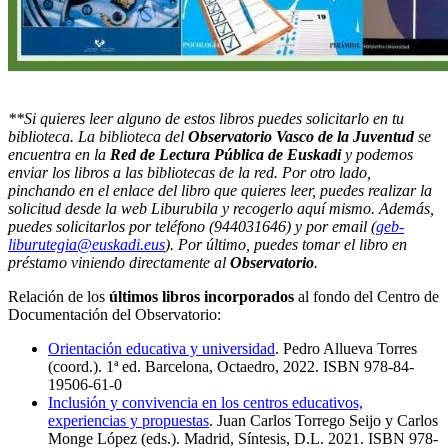
**
Si quieres leer alguno de estos libros puedes solicitarlo en tu
biblioteca. La biblioteca del
Observatorio Vasco de la Juventud
se
encuentra en la
Red de Lectura Pública de Euskadi
y podemos
enviar los libros a las bibliotecas de la red. Por otro lado,
pinchando en el enlace del libro que quieres leer, puedes realizar la
solicitud desde la web Liburubila y recogerlo aquí mismo. Además,
puedes solicitarlos por teléfono (
944031646) y por email (
geb-
liburutegia@euskadi.eus
).
Por último, puedes tomar el libro en
préstamo viniendo directamente al
Observatorio
.
Relación de los
últimos libros incorporados
al fondo del Centro de
Documentación del Observatorio:
Orientación educativa y universidad
. Pedro Allueva Torres
(coord.). 1ª ed. Barcelona, Octaedro, 2022. ISBN 978-84-
19506-61-0
Inclusión y convivencia en los centros educativos,
experiencias y propuestas
. Juan Carlos Torrego Seijo y Carlos
Monge López (eds.). Madrid, Síntesis, D.L. 2021. ISBN 978-