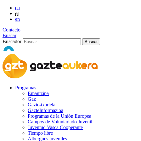
eu
es
en
Contacto
Buscar
Buscador
Programas
Emantzipa
Gaz
Gazte-txartela
GazteInformazioa
Programas de la Unión Europea
Campos de Voluntariado Juvenil
Juventud Vasca Cooperante
Tiempo libre
Albergues juveniles