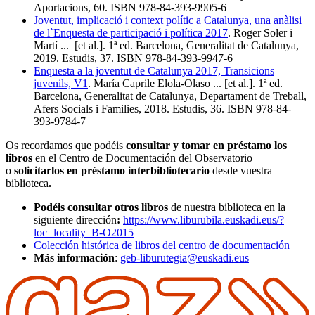
Aportacions, 60. ISBN 978-84-393-9905-6
Joventut, implicació i context polític a Catalunya, una anàlisi
de l`Enquesta de participació i política 2017
. Roger Soler i
Martí ... [et al.]. 1ª ed. Barcelona, Generalitat de Catalunya,
2019. Estudis, 37. ISBN 978-84-393-9947-6
Enquesta a la joventut de Catalunya 2017, Transicions
juvenils, V1
. María Caprile Elola-Olaso ... [et al.]. 1ª ed.
Barcelona, Generalitat de Catalunya, Departament de Treball,
Afers Socials i Families, 2018. Estudis, 36. ISBN 978-84-
393-9784-7
Os recordamos que podéis
consultar y tomar en préstamo los
libros
en el Centro de Documentación del Observatorio
o
solicitarlos en préstamo interbibliotecario
desde vuestra
biblioteca
.
Podéis consultar otros libros
de nuestra biblioteca en la
siguiente dirección
:
https://www.liburubila.euskadi.eus/?
loc=locality_B-O2015
Colección histórica de libros del centro de documentación
Más información
:
geb-liburutegia@euskadi.eus