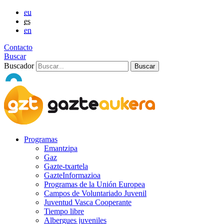
eu
es
en
Contacto
Buscar
Buscador
Programas
Emantzipa
Gaz
Gazte-txartela
GazteInformazioa
Programas de la Unión Europea
Campos de Voluntariado Juvenil
Juventud Vasca Cooperante
Tiempo libre
Albergues juveniles