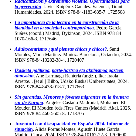
Radicalización y extremismo violento. Oportunidades para
la prevención
. Javier Ruipérez Canales. Valencia, Tirant
Humanidades, 2024. ISBN 978-84-1183-635-7, 1725508
La importancia de la lectura en la construcción de la
identidad en la sociedad contemporánea
. Pedro García
Suárez (coord.) Madrid, Dykinson, 2024. ISBN 978-84-
1070-166-3, 1717646
Adultocentrismo ¿qué piensas chicas y chicos?
. Santi
Morales, Marta Martínez Muñoz. Barcelona, Octaedro, 2024.
ISBN 978-84-10282-38-4, 1720407
Ikasketa politikoa, parte-hartzea eta aktibismoa gazteen
ahotsetan
. Ane Larrinaga Renteria (argtz.), Iker Iraola
Arretxe... [et al.] Bilbo, Udako Euskal Unibertsitatea, 2024.
ISBN 978-84-8438-918-7, 1717663
Sin garantías. Menores y jóvenes migrantes en la frontera
sur de Europa
. Ángeles Castaño Madroñal, Mohamed El
Mouden El Mouden (eds.)Tres Cantos (Madrid), Akal, 2025.
ISBN 978-84-460-5605-8, 1718705
Juventud con discapacidad en España 2024. Informe de
situación
. Alicia Porras Montes, Agustín Huete García.
Madrid, Cinca, 2024. ISBN 978-84-10167-22-3, 1709600