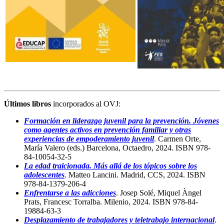
Últimos libros
incorporados al OVJ:
Formación en liderazgo juvenil para la prevención. Jóvenes
como agentes activos en prevención familiar y otras
experiencias de empoderamiento juvenil
. Carmen Orte,
María Valero (eds.) Barcelona, Octaedro, 2024. ISBN 978-
84-10054-32-5
La edad traicionada. Más allá de los tópicos sobre los
adolescentes
. Matteo Lancini. Madrid, CCS, 2024. ISBN
978-84-1379-206-4
Enfrentarse a las adicciones
. Josep Solé, Miquel Àngel
Prats, Francesc Torralba. Milenio, 2024. ISBN 978-84-
19884-63-3
Desplazamiento de trabajadores y teletrabajo internacional
.