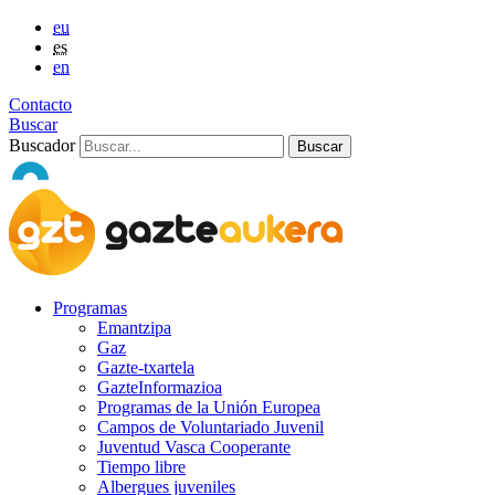
eu
es
en
Contacto
Buscar
Buscador
Programas
Emantzipa
Gaz
Gazte-txartela
GazteInformazioa
Programas de la Unión Europea
Campos de Voluntariado Juvenil
Juventud Vasca Cooperante
Tiempo libre
Albergues juveniles