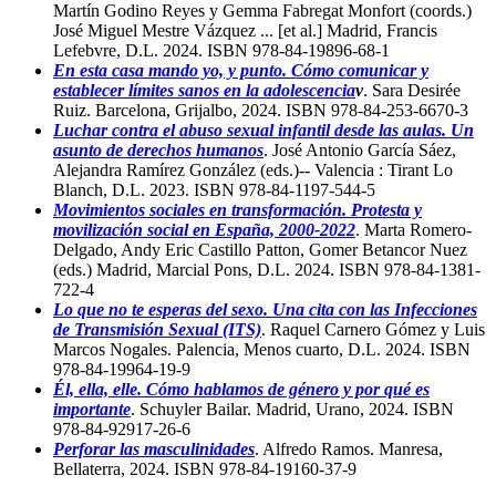
Martín Godino Reyes y Gemma Fabregat Monfort (coords.)
José Miguel Mestre Vázquez ... [et al.] Madrid, Francis
Lefebvre, D.L. 2024. ISBN 978-84-19896-68-1
En esta casa mando yo, y punto. Cómo comunicar y
establecer límites sanos en la adolescencia
v
. Sara Desirée
Ruiz. Barcelona, Grijalbo, 2024. ISBN 978-84-253-6670-3
Luchar contra el abuso sexual infantil desde las aulas. Un
asunto de derechos humanos
. José Antonio García Sáez,
Alejandra Ramírez González (eds.)-- Valencia : Tirant Lo
Blanch, D.L. 2023. ISBN 978-84-1197-544-5
Movimientos sociales en transformación. Protesta y
movilización social en España, 2000-2022
. Marta Romero-
Delgado, Andy Eric Castillo Patton, Gomer Betancor Nuez
(eds.) Madrid, Marcial Pons, D.L. 2024. ISBN 978-84-1381-
722-4
Lo que no te esperas del sexo. Una cita con las Infecciones
de Transmisión Sexual (ITS)
. Raquel Carnero Gómez y Luis
Marcos Nogales. Palencia, Menos cuarto, D.L. 2024. ISBN
978-84-19964-19-9
Él, ella, elle. Cómo hablamos de género y por qué es
importante
. Schuyler Bailar. Madrid, Urano, 2024. ISBN
978-84-92917-26-6
Perforar las masculinidades
. Alfredo Ramos. Manresa,
Bellaterra, 2024. ISBN 978-84-19160-37-9