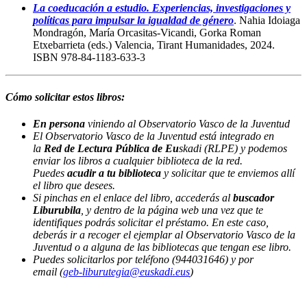
La coeducación a estudio. Experiencias, investigaciones y
políticas para impulsar la igualdad de género
. Nahia Idoiaga
Mondragón, María Orcasitas-Vicandi, Gorka Roman
Etxebarrieta (eds.) Valencia, Tirant Humanidades, 2024.
ISBN 978-84-1183-633-3
Cómo solicitar estos libros:
En persona
viniendo al Observatorio Vasco de la Juventud
El Observatorio Vasco de la Juventud está integrado en
la
Red de Lectura Pública de Eu
skadi (RLPE) y podemos
enviar los libros a cualquier biblioteca de la red.
Puedes
acudir a tu biblioteca
y solicitar que te enviemos allí
el libro que desees.
Si pinchas en el enlace del libro, accederás al
buscador
Liburubila
, y dentro de la página web una vez que te
identifiques podrás solicitar el préstamo. En este caso,
deberás ir a recoger el ejemplar al Observatorio Vasco de la
Juventud o a alguna de las bibliotecas que tengan ese libro.
Puedes solicitarlos por teléfono (944031646) y por
email (
geb-liburutegia@euskadi.eus
)