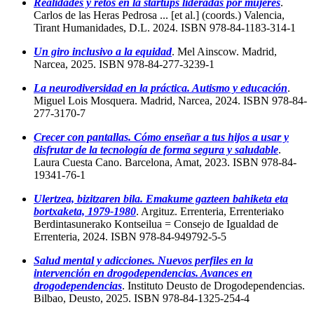
Realidades y retos en la startups lideradas por mujeres
.
Carlos de las Heras Pedrosa ... [et al.] (coords.) Valencia,
Tirant Humanidades, D.L. 2024. ISBN 978-84-1183-314-1
Un giro inclusivo a la equidad
. Mel Ainscow. Madrid,
Narcea, 2025. ISBN 978-84-277-3239-1
La neurodiversidad en la práctica. Autismo y educación
.
Miguel Lois Mosquera. Madrid, Narcea, 2024. ISBN 978-84-
277-3170-7
Crecer con pantallas. Cómo enseñar a tus hijos a usar y
disfrutar de la tecnología de forma segura y saludable
.
Laura Cuesta Cano. Barcelona, Amat, 2023. ISBN 978-84-
19341-76-1
Ulertzea, bizitzaren bila. Emakume gazteen bahiketa eta
bortxaketa, 1979-1980
. Argituz. Errenteria, Errenteriako
Berdintasunerako Kontseilua = Consejo de Igualdad de
Errenteria, 2024. ISBN 978-84-949792-5-5
Salud mental y adicciones. Nuevos perfiles en la
intervención en drogodependencias. Avances en
drogodependencias
. Instituto Deusto de Drogodependencias.
Bilbao, Deusto, 2025. ISBN 978-84-1325-254-4