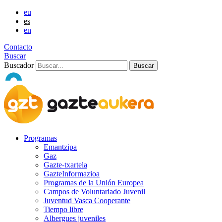
eu
es
en
Contacto
Buscar
Buscador
Programas
Emantzipa
Gaz
Gazte-txartela
GazteInformazioa
Programas de la Unión Europea
Campos de Voluntariado Juvenil
Juventud Vasca Cooperante
Tiempo libre
Albergues juveniles