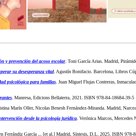
ión y prevención del acoso escolar
. Toni García Arias. Madrid, Pirám
perar su desesperanza vital
. Agustín Bonifacio. Barcelona, Libros C
dad psicológica para familias
. Juan Miguel Flujas Contreras, Inmacul
rantes
. Manresa, Edicions Bellaterra, 2021. ISBN 978-84-18684-39-5
ristina Marín Oller, Nicolas Benesh Fernández-Miranda. Madrid, Narc
ntervención desde la psicología jurídica
. Verónica Marcos, Mercedes N
n Ferrándiz García ... [et al.] Madrid, Síntesis, D.L. 2025. ISBN 978