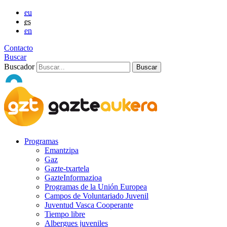
eu
es
en
Contacto
Buscar
Buscador
Programas
Emantzipa
Gaz
Gazte-txartela
GazteInformazioa
Programas de la Unión Europea
Campos de Voluntariado Juvenil
Juventud Vasca Cooperante
Tiempo libre
Albergues juveniles