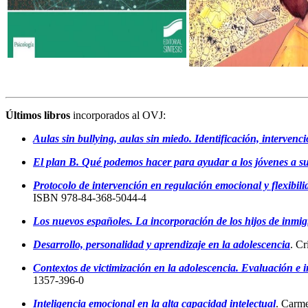
Últimos libros
incorporados al OVJ:
Aulas sin bullying, aulas sin miedo. Identificación, intervenc
El plan B. Qué podemos hacer para ayudar a los jóvenes a su
Protocolo de intervención en regulación emocional y flexibili
ISBN 978-84-368-5044-4
Los nuevos españoles. La incorporación de los hijos de inmig
Desarrollo, personalidad y aprendizaje en la adolescencia
. C
Contextos de victimización en la adolescencia. Evaluación e i
1357-396-0
Inteligencia emocional en la alta capacidad intelectual
. Carme