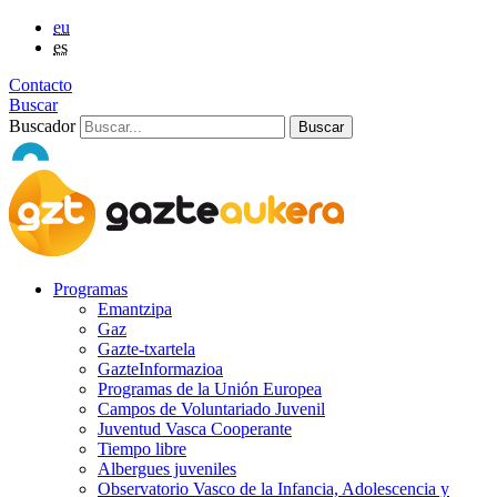
eu
es
Contacto
Buscar
Buscador
Programas
Emantzipa
Gaz
Gazte-txartela
GazteInformazioa
Programas de la Unión Europea
Campos de Voluntariado Juvenil
Juventud Vasca Cooperante
Tiempo libre
Albergues juveniles
Observatorio Vasco de la Infancia, Adolescencia y