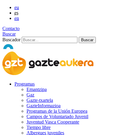
eu
es
en
Contacto
Buscar
Buscador
Programas
Emantzipa
Gaz
Gazte-txartela
GazteInformazioa
Programas de la Unión Europea
Campos de Voluntariado Juvenil
Juventud Vasca Cooperante
Tiempo libre
Albergues juveniles