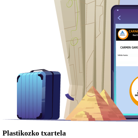
Plastikozko txartela