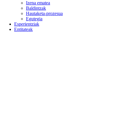
Izena ematea
Baldintzak
Hautaketa-prozesua
Egutegia
Esperientziak
Entitateak