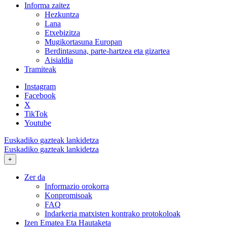
Informa zaitez
Hezkuntza
Lana
Etxebizitza
Mugikortasuna Europan
Berdintasuna, parte-hartzea eta gizartea
Aisialdia
Tramiteak
Instagram
Facebook
X
TikTok
Youtube
Euskadiko gazteak lankidetza
Euskadiko gazteak lankidetza
+
Zer da
Informazio orokorra
Konpromisoak
FAQ
Indarkeria matxisten kontrako protokoloak
Izen Ematea Eta Hautaketa