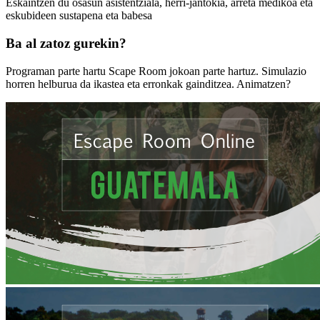
Eskaintzen du osasun asistentziala, herri-jantokia, arreta medikoa eta
eskubideen sustapena eta babesa
Ba al zatoz gurekin?
Programan parte hartu Scape Room jokoan parte hartuz. Simulazio
horren helburua da ikastea eta erronkak gainditzea. Animatzen?