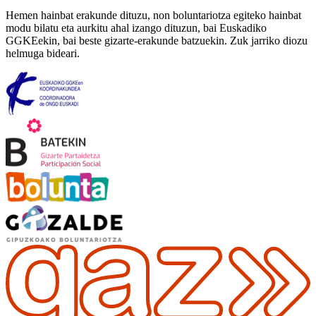
Hemen hainbat erakunde dituzu, non boluntariotza egiteko hainbat
modu bilatu eta aurkitu ahal izango dituzun, bai Euskadiko
GGKEekin, bai beste gizarte-erakunde batzuekin. Zuk jarriko diozu
helmuga bideari.