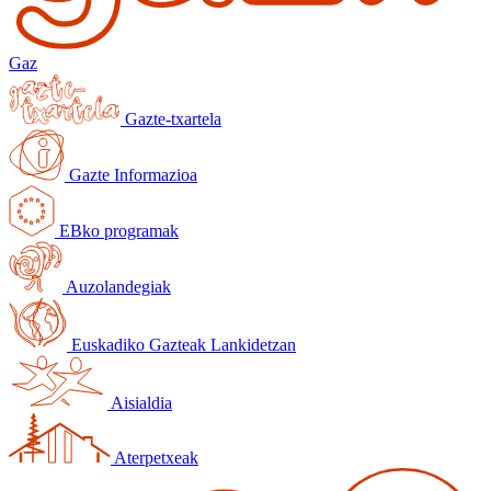
Gaz
Gazte-txartela
Gazte Informazioa
EBko programak
Auzolandegiak
Euskadiko Gazteak Lankidetzan
Aisialdia
Aterpetxeak