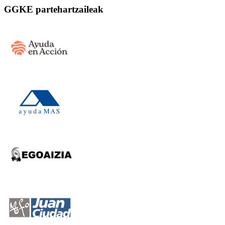
GGKE partehartzaileak