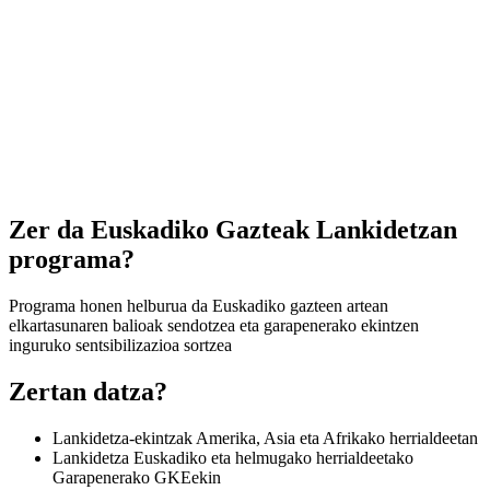
Zer da Euskadiko Gazteak Lankidetzan
programa?
Programa honen helburua da Euskadiko gazteen artean
elkartasunaren balioak sendotzea eta garapenerako ekintzen
inguruko sentsibilizazioa sortzea
Zertan datza?
Lankidetza-ekintzak Amerika, Asia eta Afrikako herrialdeetan
Lankidetza Euskadiko eta helmugako herrialdeetako
Garapenerako GKEekin