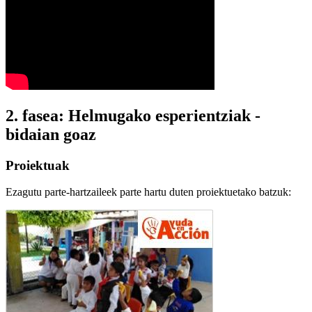
2. fasea: Helmugako esperientziak -
bidaian goaz
Proiektuak
Ezagutu parte-hartzaileek parte hartu duten proiektuetako batzuk: