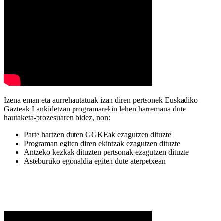
Izena eman eta aurrehautatuak izan diren pertsonek Euskadiko
Gazteak Lankidetzan programarekin lehen harremana dute
hautaketa-prozesuaren bidez, non:
Parte hartzen duten GGKEak ezagutzen dituzte
Programan egiten diren ekintzak ezagutzen dituzte
Antzeko kezkak dituzten pertsonak ezagutzen dituzte
Asteburuko egonaldia egiten dute aterpetxean