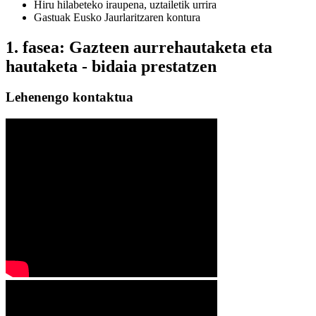
Hiru hilabeteko iraupena, uztailetik urrira
Gastuak Eusko Jaurlaritzaren kontura
1. fasea: Gazteen aurrehautaketa eta
hautaketa - bidaia prestatzen
Lehenengo kontaktua