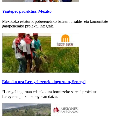
Yautepec proiektua, Mexiko
Mexikoko estaturik pobreenetako batean lurralde- eta komunitate-
garapenerako proiektu integrala.
Edateko ura Lereyel izeneko inguruan, Senegal
“Lereyel inguruan edateko ura hornitzeko sarea” proiektua
Lereyelen putzu bat egitean datza.