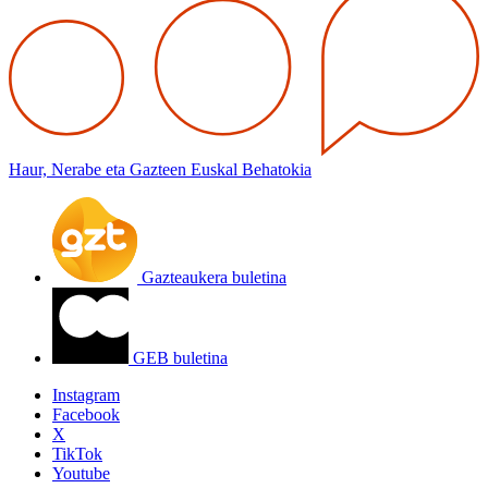
Haur, Nerabe eta Gazteen Euskal Behatokia
Gazteaukera buletina
GEB buletina
Instagram
Facebook
X
TikTok
Youtube