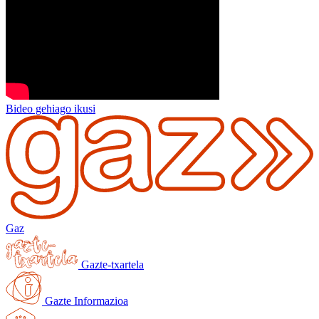
Bideo gehiago ikusi
Gaz
Gazte-txartela
Gazte Informazioa