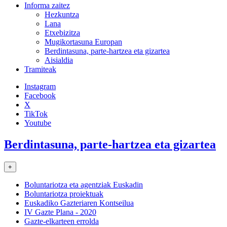
Informa zaitez
Hezkuntza
Lana
Etxebizitza
Mugikortasuna Europan
Berdintasuna, parte-hartzea eta gizartea
Aisialdia
Tramiteak
Instagram
Facebook
X
TikTok
Youtube
Berdintasuna, parte-hartzea eta gizartea
+
Boluntariotza eta agentziak Euskadin
Boluntariotza proiektuak
Euskadiko Gazteriaren Kontseilua
IV Gazte Plana - 2020
Gazte-elkarteen errolda