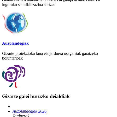
inguruko sentsibilizazioa sortzea.
Auzolandegiak
Gizarte-proiekzioko lana eta jarduera osagarriak garatzeko
boluntarioak
Gizarte gaiei buruzko deialdiak
Auzolandegiak 2026
Jarduerak