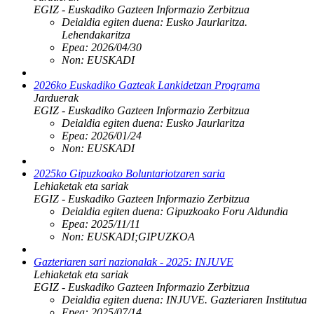
EGIZ - Euskadiko Gazteen Informazio Zerbitzua
Deialdia egiten duena:
Eusko Jaurlaritza.
Lehendakaritza
Epea:
2026/04/30
Non:
EUSKADI
2026ko Euskadiko Gazteak Lankidetzan Programa
Jarduerak
EGIZ - Euskadiko Gazteen Informazio Zerbitzua
Deialdia egiten duena:
Eusko Jaurlaritza
Epea:
2026/01/24
Non:
EUSKADI
2025ko Gipuzkoako Boluntariotzaren saria
Lehiaketak eta sariak
EGIZ - Euskadiko Gazteen Informazio Zerbitzua
Deialdia egiten duena:
Gipuzkoako Foru Aldundia
Epea:
2025/11/11
Non:
EUSKADI;GIPUZKOA
Gazteriaren sari nazionalak - 2025: INJUVE
Lehiaketak eta sariak
EGIZ - Euskadiko Gazteen Informazio Zerbitzua
Deialdia egiten duena:
INJUVE. Gazteriaren Institutua
Epea:
2025/07/14