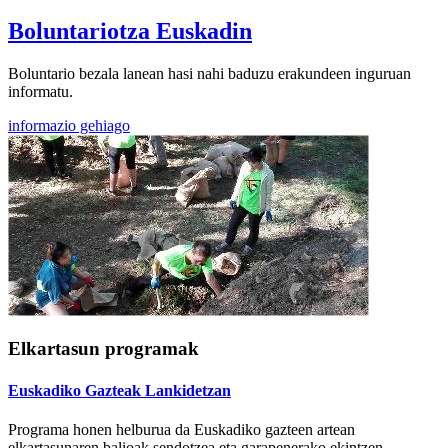
Boluntariotza Euskadin
Boluntario bezala lanean hasi nahi baduzu erakundeen inguruan
informatu.
informazio gehiago
Elkartasun programak
Euskadiko Gazteak Lankidetzan
Programa honen helburua da Euskadiko gazteen artean
elkartasunaren balioak sendotzea eta garapenerako ekintzen