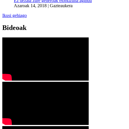
Ez dezala zure generoak etorkizuna agindu
Azaroak 14, 2018
|
Gazteaukera
Ikusi gehiago
Bideoak