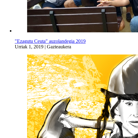
"Ezagutu Ceuta" auzolandegia 2019
Urriak 1, 2019
|
Gazteaukera