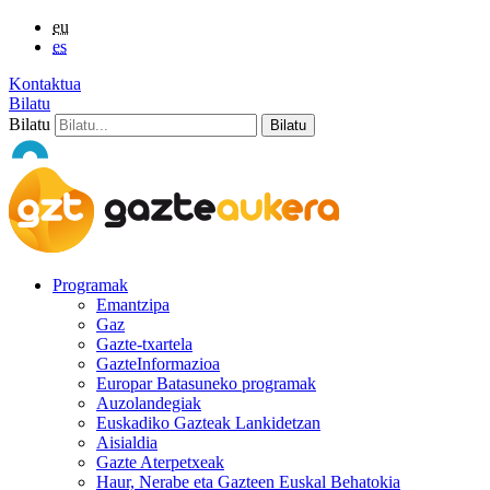
eu
es
Kontaktua
Bilatu
Bilatu
Programak
Emantzipa
Gaz
Gazte-txartela
GazteInformazioa
Europar Batasuneko programak
Auzolandegiak
Euskadiko Gazteak Lankidetzan
Aisialdia
Gazte Aterpetxeak
Haur, Nerabe eta Gazteen Euskal Behatokia