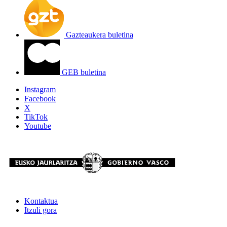
Gazteaukera buletina
GEB buletina
Instagram
Facebook
X
TikTok
Youtube
Kontaktua
Itzuli gora