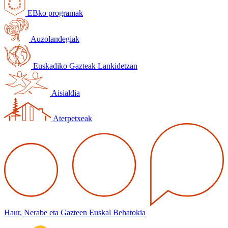
EBko programak
Auzolandegiak
Euskadiko Gazteak Lankidetzan
Aisialdia
Aterpetxeak
Haur, Nerabe eta Gazteen Euskal Behatokia