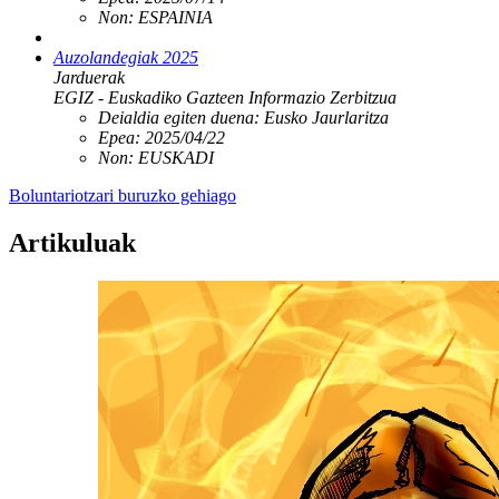
Non:
ESPAINIA
Auzolandegiak 2025
Jarduerak
EGIZ - Euskadiko Gazteen Informazio Zerbitzua
Deialdia egiten duena:
Eusko Jaurlaritza
Epea:
2025/04/22
Non:
EUSKADI
Boluntariotzari buruzko gehiago
Artikuluak