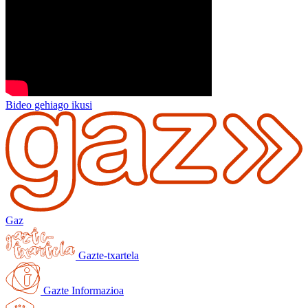
Bideo gehiago ikusi
Gaz
Gazte-txartela
Gazte Informazioa