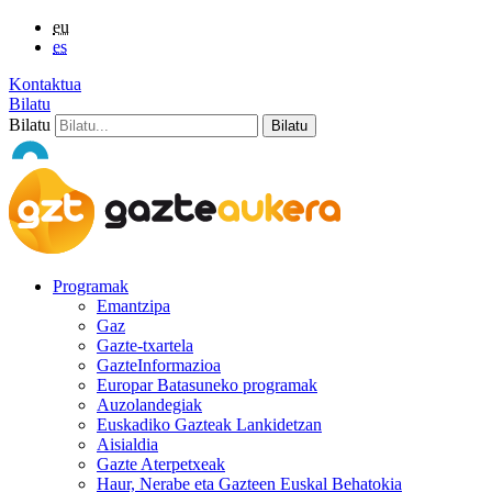
eu
es
Kontaktua
Bilatu
Bilatu
Programak
Emantzipa
Gaz
Gazte-txartela
GazteInformazioa
Europar Batasuneko programak
Auzolandegiak
Euskadiko Gazteak Lankidetzan
Aisialdia
Gazte Aterpetxeak
Haur, Nerabe eta Gazteen Euskal Behatokia