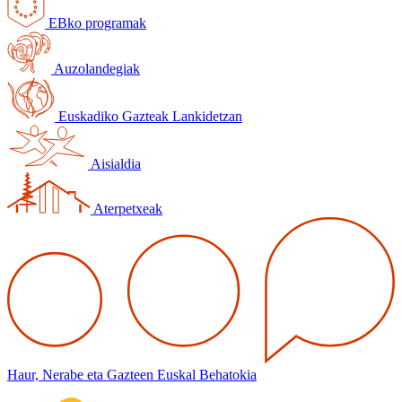
EBko programak
Auzolandegiak
Euskadiko Gazteak Lankidetzan
Aisialdia
Aterpetxeak
Haur, Nerabe eta Gazteen Euskal Behatokia