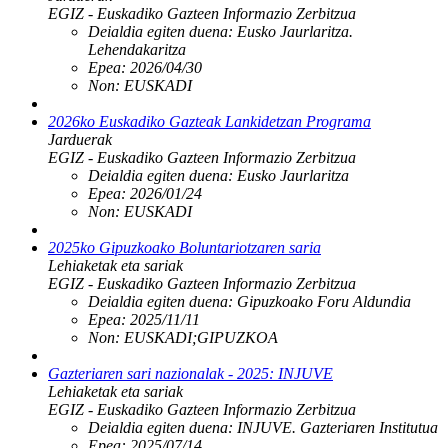
EGIZ - Euskadiko Gazteen Informazio Zerbitzua
Deialdia egiten duena:
Eusko Jaurlaritza.
Lehendakaritza
Epea:
2026/04/30
Non:
EUSKADI
2026ko Euskadiko Gazteak Lankidetzan Programa
Jarduerak
EGIZ - Euskadiko Gazteen Informazio Zerbitzua
Deialdia egiten duena:
Eusko Jaurlaritza
Epea:
2026/01/24
Non:
EUSKADI
2025ko Gipuzkoako Boluntariotzaren saria
Lehiaketak eta sariak
EGIZ - Euskadiko Gazteen Informazio Zerbitzua
Deialdia egiten duena:
Gipuzkoako Foru Aldundia
Epea:
2025/11/11
Non:
EUSKADI;GIPUZKOA
Gazteriaren sari nazionalak - 2025: INJUVE
Lehiaketak eta sariak
EGIZ - Euskadiko Gazteen Informazio Zerbitzua
Deialdia egiten duena:
INJUVE. Gazteriaren Institutua
Epea:
2025/07/14