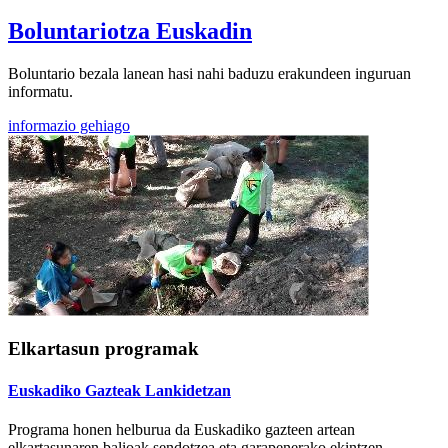
Boluntariotza Euskadin
Boluntario bezala lanean hasi nahi baduzu erakundeen inguruan
informatu.
informazio gehiago
Elkartasun programak
Euskadiko Gazteak Lankidetzan
Programa honen helburua da Euskadiko gazteen artean
elkartasunaren balioak sendotzea eta garapenerako ekintzen