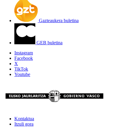
Gazteaukera buletina
GEB buletina
Instagram
Facebook
X
TikTok
Youtube
Kontaktua
Itzuli gora