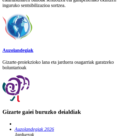
inguruko sentsibilizazioa sortzea.
Auzolandegiak
Gizarte-proiekzioko lana eta jarduera osagarriak garatzeko
boluntarioak
Gizarte gaiei buruzko deialdiak
Auzolandegiak 2026
Jarduerak