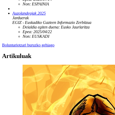
Non:
ESPAINIA
Auzolandegiak 2025
Jarduerak
EGIZ - Euskadiko Gazteen Informazio Zerbitzua
Deialdia egiten duena:
Eusko Jaurlaritza
Epea:
2025/04/22
Non:
EUSKADI
Boluntariotzari buruzko gehiago
Artikuluak