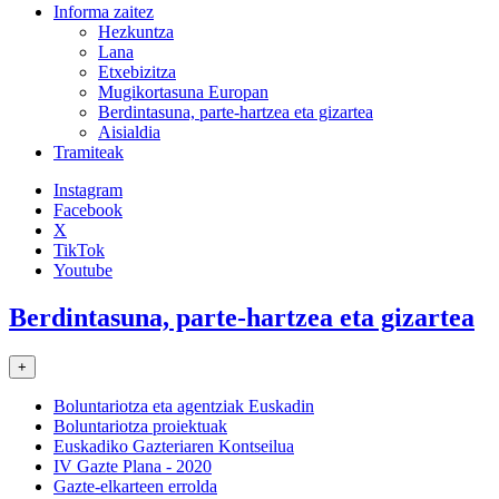
Informa zaitez
Hezkuntza
Lana
Etxebizitza
Mugikortasuna Europan
Berdintasuna, parte-hartzea eta gizartea
Aisialdia
Tramiteak
Instagram
Facebook
X
TikTok
Youtube
Berdintasuna, parte-hartzea eta gizartea
+
Boluntariotza eta agentziak Euskadin
Boluntariotza proiektuak
Euskadiko Gazteriaren Kontseilua
IV Gazte Plana - 2020
Gazte-elkarteen errolda