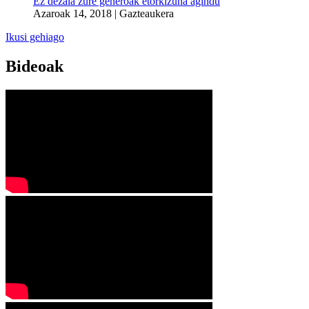
Ez dezala zure generoak etorkizuna agindu
Azaroak 14, 2018
|
Gazteaukera
Ikusi gehiago
Bideoak