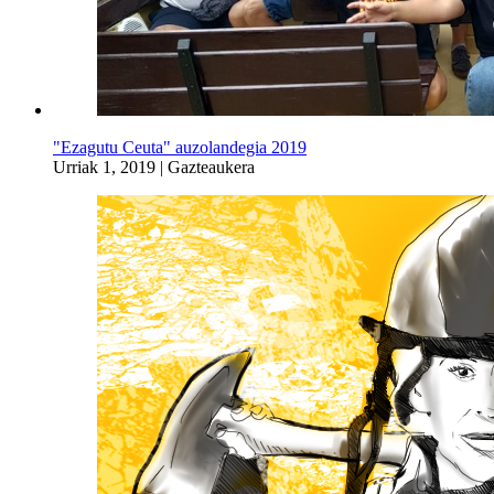
"Ezagutu Ceuta" auzolandegia 2019
Urriak 1, 2019
|
Gazteaukera