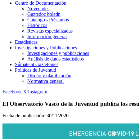
Centro de Documentación
Novedades
Gaztedoc boletín
Catálogo - Préstamos
Históricos
Revistas especializadas
Información general
Estadísticas
Investigaciones y Publicaciones
Investigaciones y publicaciones
Análisis de datos estadísticos
Súmate al GaztePanel
Políticas de Juventud
Diseño y planificación
Normativa general
Facebook
X
Instagram
El Observatorio Vasco de la Juventud publica los res
Fecha de publicación:
30/11/2020