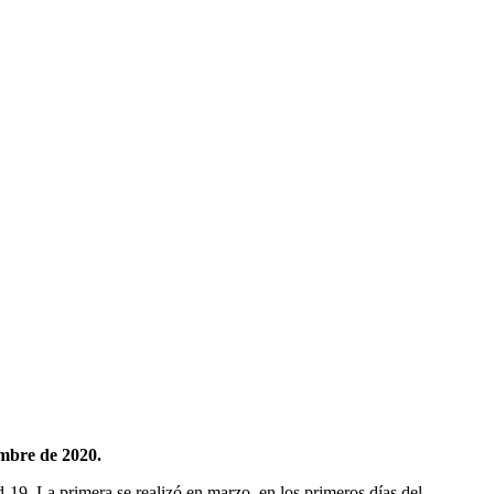
embre de 2020.
d-19. La primera se realizó en marzo, en los primeros días del