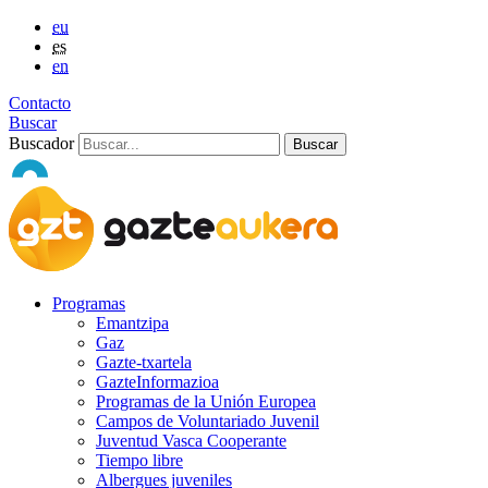
eu
es
en
Contacto
Buscar
Buscador
Programas
Emantzipa
Gaz
Gazte-txartela
GazteInformazioa
Programas de la Unión Europea
Campos de Voluntariado Juvenil
Juventud Vasca Cooperante
Tiempo libre
Albergues juveniles