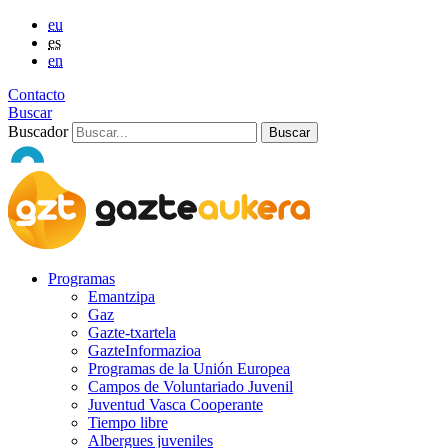
eu
es
en
Contacto
Buscar
Buscador
Programas
Emantzipa
Gaz
Gazte-txartela
GazteInformazioa
Programas de la Unión Europea
Campos de Voluntariado Juvenil
Juventud Vasca Cooperante
Tiempo libre
Albergues juveniles