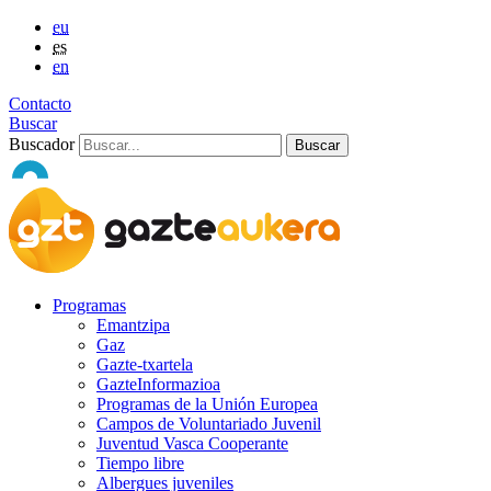
eu
es
en
Contacto
Buscar
Buscador
Programas
Emantzipa
Gaz
Gazte-txartela
GazteInformazioa
Programas de la Unión Europea
Campos de Voluntariado Juvenil
Juventud Vasca Cooperante
Tiempo libre
Albergues juveniles