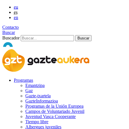
eu
es
en
Contacto
Buscar
Buscador
Programas
Emantzipa
Gaz
Gazte-txartela
GazteInformazioa
Programas de la Unión Europea
Campos de Voluntariado Juvenil
Juventud Vasca Cooperante
Tiempo libre
Albergues juveniles