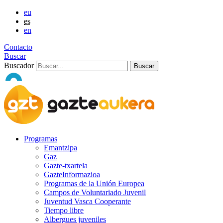
eu
es
en
Contacto
Buscar
Buscador
Programas
Emantzipa
Gaz
Gazte-txartela
GazteInformazioa
Programas de la Unión Europea
Campos de Voluntariado Juvenil
Juventud Vasca Cooperante
Tiempo libre
Albergues juveniles