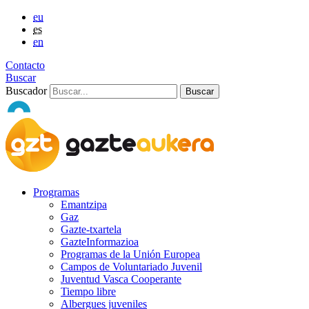
eu
es
en
Contacto
Buscar
Buscador
Programas
Emantzipa
Gaz
Gazte-txartela
GazteInformazioa
Programas de la Unión Europea
Campos de Voluntariado Juvenil
Juventud Vasca Cooperante
Tiempo libre
Albergues juveniles