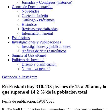
Jornadas y Congresos (histórico)
Centro de Documentación
Novedades
Gaztedoc boletín
Catálogo - Préstamos
Históricos
Revistas especializadas
Información general
Estadísticas
Investigaciones y Publicaciones
Investigaciones y publicaciones
Análisis de datos estadísticos
Súmate al GaztePanel
Políticas de Juventud
Diseño y planificación
Normativa general
Facebook
X
Instagram
En Euskadi hay 310.433 jóvenes de 15 a 29 años, lo
que supone el 14,2 % de la población total
Fecha de publicación:
19/01/2023
En Euskadi la población joven experimentó un descenso continuado