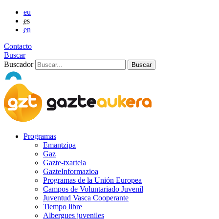
eu
es
en
Contacto
Buscar
Buscador
Programas
Emantzipa
Gaz
Gazte-txartela
GazteInformazioa
Programas de la Unión Europea
Campos de Voluntariado Juvenil
Juventud Vasca Cooperante
Tiempo libre
Albergues juveniles