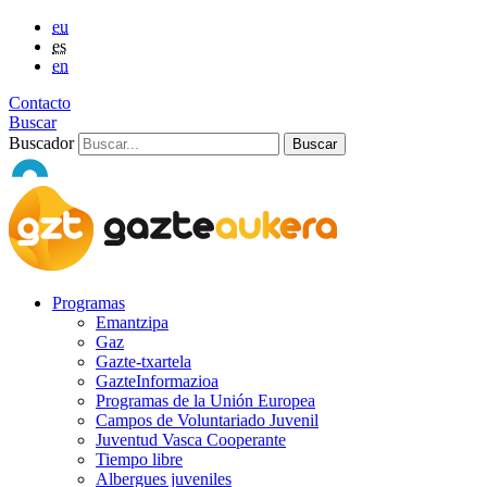
eu
es
en
Contacto
Buscar
Buscador
Programas
Emantzipa
Gaz
Gazte-txartela
GazteInformazioa
Programas de la Unión Europea
Campos de Voluntariado Juvenil
Juventud Vasca Cooperante
Tiempo libre
Albergues juveniles