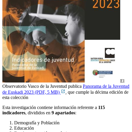
El
Observatorio Vasco de la Juventud publica
Panorama de la Juventud
de Euskadi 2023 (PDF, 5 MB)
,
que cumple la décima edición de
esta colección
Esta investigación contiene información referente a
115
indicadores
, divididos en
9 apartados
:
Demografía y Población
Educación