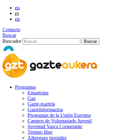
eu
es
en
Contacto
Buscar
Buscador
Programas
Emantzipa
Gaz
Gazte-txartela
GazteInformazioa
Programas de la Unión Europea
Campos de Voluntariado Juvenil
Juventud Vasca Cooperante
Tiempo libre
Albergues juveniles