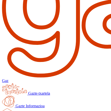
Gaz
Gazte-txartela
Gazte Informazioa